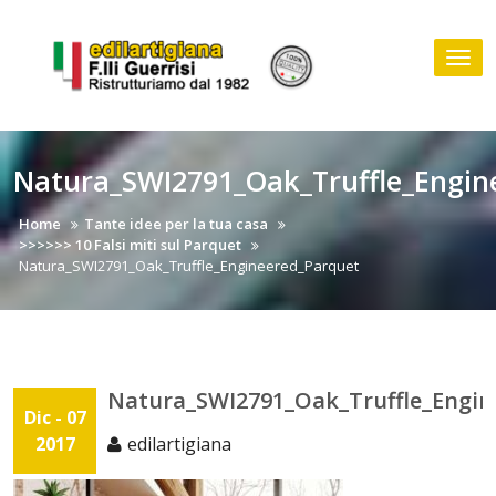
Skip
to
Tog
content
nav
Natura_SWI2791_Oak_Truffle_Engin
Home
Tante idee per la tua casa
>>>>>> 10 Falsi miti sul Parquet
Natura_SWI2791_Oak_Truffle_Engineered_Parquet
Natura_SWI2791_Oak_Truffle_Engin
Dic - 07
2017
edilartigiana