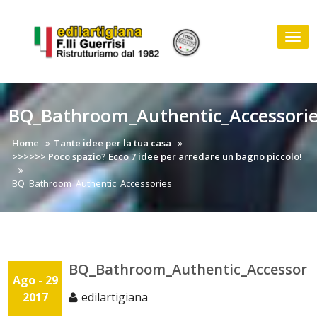
Skip
to
Tog
content
nav
BQ_Bathroom_Authentic_Accessori
Home
Tante idee per la tua casa
>>>>>> Poco spazio? Ecco 7 idee per arredare un bagno piccolo!
BQ_Bathroom_Authentic_Accessories
BQ_Bathroom_Authentic_Accessori
Ago - 29
2017
edilartigiana