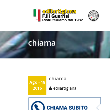
Skip
to
content
chiama
chiama
Ago - 18
2016
edilartigiana