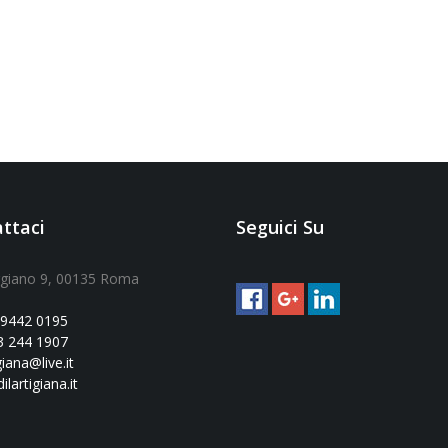
ttaci
Seguici Su
ggiano 9, 00135 Roma
 9442 0195
3 244 1907
giana@live.it
lartigiana.it