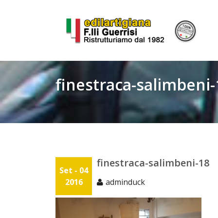
Skip
to
content
finestraca-salimbeni-
finestraca-salimbeni-18
Set - 04
2016
adminduck