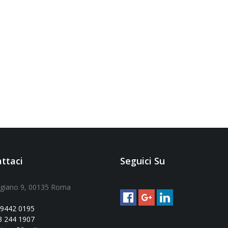
ttaci
Seguici Su
ggiano 9, 00135 Roma
 9442 0195
3 244 1907