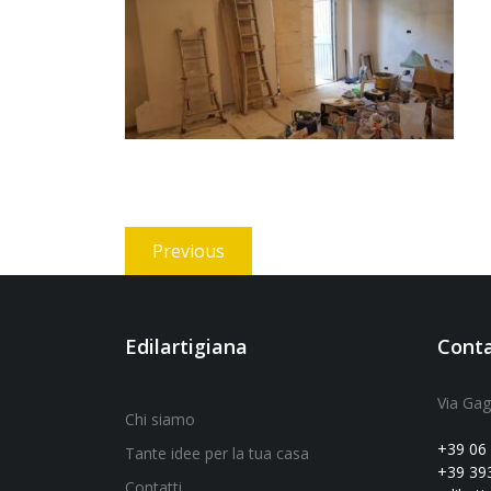
Navigazione
Previous
Previous
articoli
post:
Edilartigiana
Conta
Via Ga
Chi siamo
+39 06
Tante idee per la tua casa
+39 39
Contatti