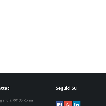
ttaci
Seguici Su
ggiano 9, 00135 Roma