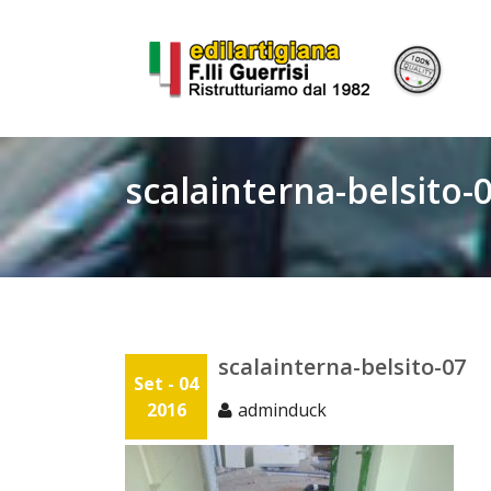
Skip
to
content
scalainterna-belsito-
scalainterna-belsito-07
Set - 04
2016
adminduck