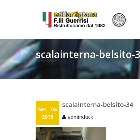
Skip
to
content
scalainterna-belsito-
scalainterna-belsito-34
Set - 04
2016
adminduck