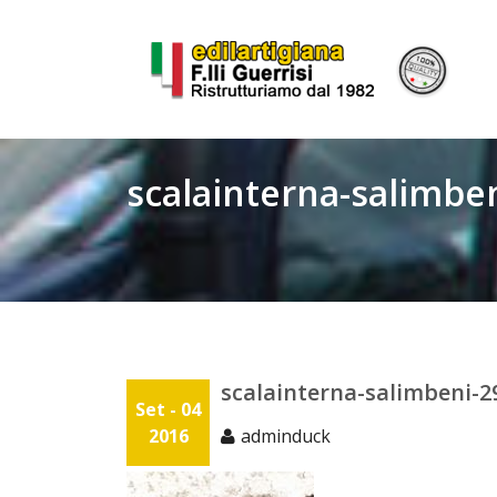
Skip
to
content
scalainterna-salimbe
scalainterna-salimbeni-2
Set - 04
2016
adminduck