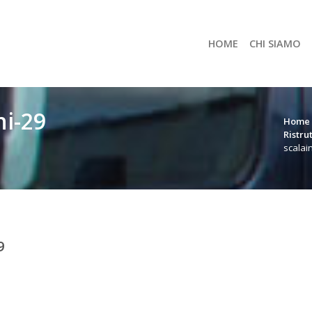
HOME
CHI SIAMO
ni-29
Home
Ristru
scalai
9