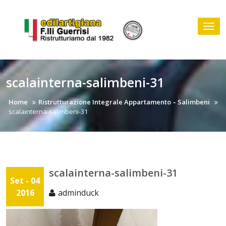
Skip
to
Tog
content
nav
scalainterna-salimbeni-31
Home
Ristrutturazione Integrale Appartamento – Salimbeni
scalainterna-salimbeni-31
scalainterna-salimbeni-31
Set - 04
2016
adminduck