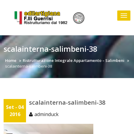
Skip
to
Tog
content
nav
scalainterna-salimbeni-38
Home
Ristrutturazione Integrale Appartamento – Salimbeni
scalainterna-salimbeni-38
scalainterna-salimbeni-38
Set - 04
2016
adminduck