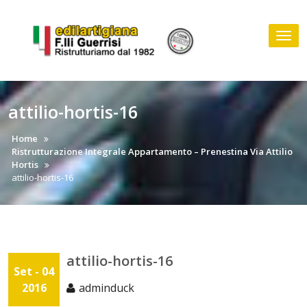
Skip
to
Tog
content
nav
attilio-hortis-16
Home
Ristrutturazione Integrale Appartamento – Prenestina Via Attilio
Hortis
attilio-hortis-16
attilio-hortis-16
Set - 04
2016
adminduck