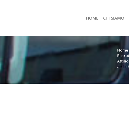
HOME
CHI SIAMO
Home
Ristru
Attilio
attilio