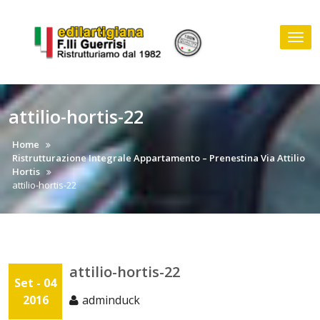
Skip
to
Tog
content
nav
attilio-hortis-22
Home
Ristrutturazione Integrale Appartamento – Prenestina Via Attilio
Hortis
attilio-hortis-22
attilio-hortis-22
Set - 04
2016
adminduck