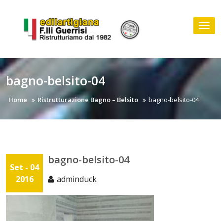
Skip
to
Tog
content
nav
bagno-belsito-04
Home
Ristrutturazione Bagno – Belsito
bagno-belsito-04
bagno-belsito-04
Set - 04
2016
adminduck