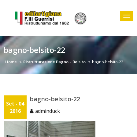
Skip
to
Tog
content
nav
bagno-belsito-22
Home
Ristrutturazione Bagno – Belsito
bagno-belsito-22
bagno-belsito-22
Set - 04
2016
adminduck