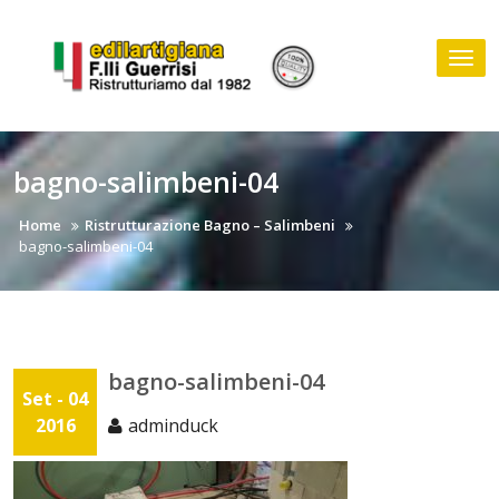
Skip
to
Tog
content
nav
bagno-salimbeni-04
Home
Ristrutturazione Bagno – Salimbeni
bagno-salimbeni-04
bagno-salimbeni-04
Set - 04
2016
adminduck