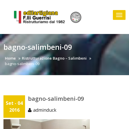
Skip
to
Tog
content
nav
bagno-salimbeni-09
Home
Ristrutturazione Bagno – Salimbeni
bagno-salimbeni-09
bagno-salimbeni-09
Set - 04
2016
adminduck