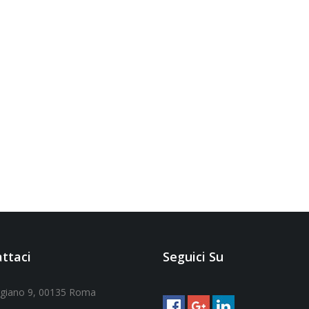
ttaci
Seguici Su
ggiano 9, 00135 Roma