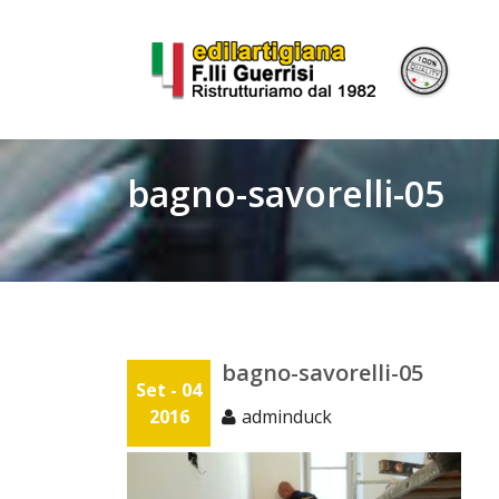
Skip
to
content
bagno-savorelli-05
bagno-savorelli-05
Set - 04
2016
adminduck