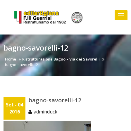
Skip
to
Tog
content
nav
bagno-savorelli-12
Home
Ristrutturazione Bagno – Via dei Savorelli
bagno-savorelli-12
bagno-savorelli-12
Set - 04
2016
adminduck