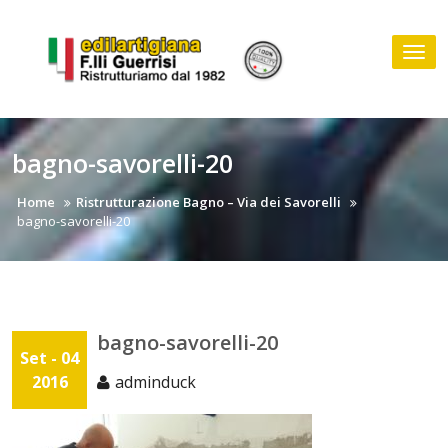
Skip
to
Tog
content
nav
bagno-savorelli-20
Home
Ristrutturazione Bagno – Via dei Savorelli
bagno-savorelli-20
bagno-savorelli-20
Set - 04
2016
adminduck