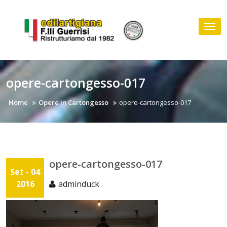
Skip
to
Tog
content
nav
opere-cartongesso-017
Home
Opere in Cartongesso
opere-cartongesso-017
opere-cartongesso-017
Set - 04
2016
adminduck