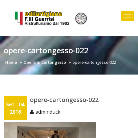
Skip
to
Tog
content
nav
opere-cartongesso-022
Home
Opere in Cartongesso
opere-cartongesso-022
opere-cartongesso-022
Set - 04
2016
adminduck