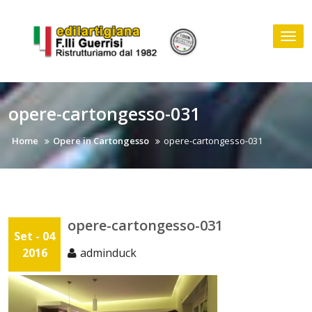
Skip
to
Tog
content
nav
opere-cartongesso-031
Home
Opere in Cartongesso
opere-cartongesso-031
opere-cartongesso-031
Set - 04
2016
adminduck