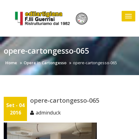
Skip
to
Tog
content
nav
opere-cartongesso-065
Home
Opere in Cartongesso
opere-cartongesso-065
opere-cartongesso-065
Set - 04
2016
adminduck