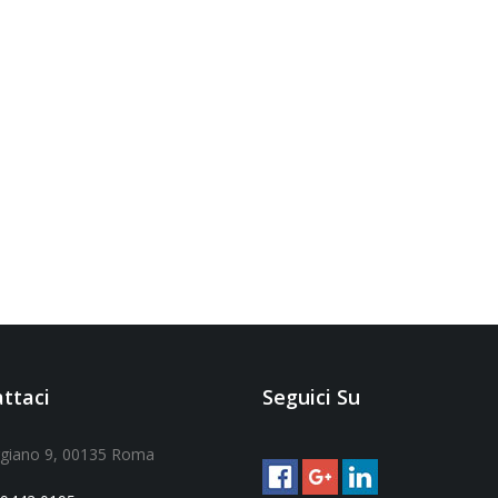
ttaci
Seguici Su
ggiano 9, 00135 Roma