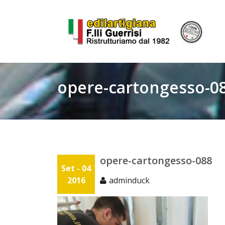
Skip
to
content
opere-cartongesso-0
opere-cartongesso-088
Set - 04
2016
adminduck