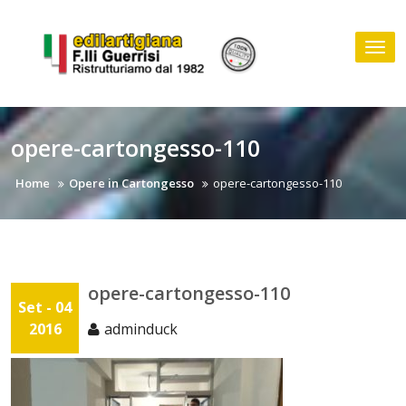
Skip
to
Tog
content
nav
opere-cartongesso-110
Home
Opere in Cartongesso
opere-cartongesso-110
opere-cartongesso-110
Set - 04
2016
adminduck