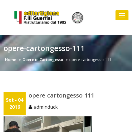
Skip
to
Tog
content
nav
opere-cartongesso-111
Home
Opere in Cartongesso
opere-cartongesso-111
opere-cartongesso-111
Set - 04
2016
adminduck