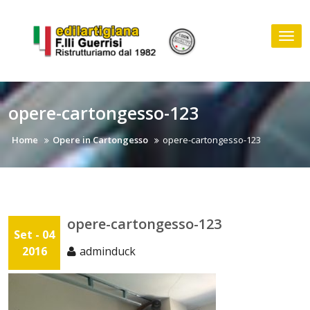
Skip
to
Tog
content
nav
opere-cartongesso-123
Home
Opere in Cartongesso
opere-cartongesso-123
opere-cartongesso-123
Set - 04
2016
adminduck