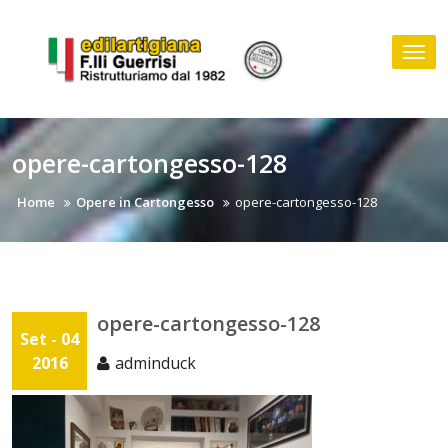
Skip
to
Tog
content
nav
opere-cartongesso-128
Home
Opere in Cartongesso
opere-cartongesso-128
opere-cartongesso-128
Set - 04
2016
adminduck