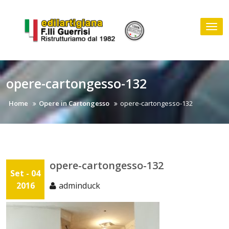
Skip
to
Tog
content
nav
opere-cartongesso-132
Home
Opere in Cartongesso
opere-cartongesso-132
opere-cartongesso-132
Set - 04
2016
adminduck