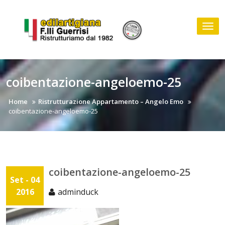
Skip
to
Tog
content
nav
coibentazione-angeloemo-25
Home
Ristrutturazione Appartamento – Angelo Emo
coibentazione-angeloemo-25
coibentazione-angeloemo-25
Set - 04
2016
adminduck