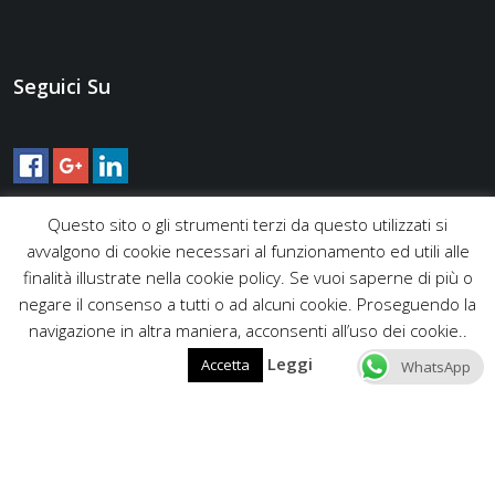
Seguici Su
Questo sito o gli strumenti terzi da questo utilizzati si
avvalgono di cookie necessari al funzionamento ed utili alle
finalità illustrate nella cookie policy. Se vuoi saperne di più o
negare il consenso a tutti o ad alcuni cookie. Proseguendo la
navigazione in altra maniera, acconsenti all’uso dei cookie..
Leggi
Accetta
WhatsApp
Copyright © 2016 Edilartigiana - Via Gaggiano 9, 00135 Roma -
Tel. +39 06 9442 0195 / +39 393 244 1907 - Mail
edilartigiana@live.it info@edilartigiana.it - Partita IVA
12633491001 |
Privacy Policy