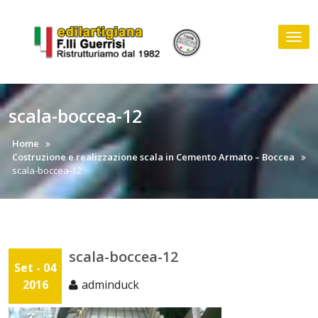
Skip
to
Tog
content
nav
scala-boccea-12
Home
Costruzione e realizzazione scala in Cemento Armato – Boccea
scala-boccea-12
scala-boccea-12
Set - 04
2016
adminduck