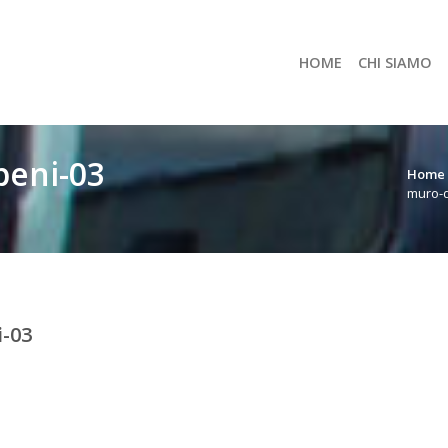
HOME
CHI SIAMO
beni-03
Home
muro-d
i-03