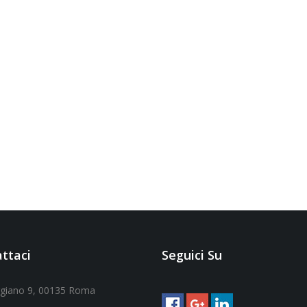
ttaci
Seguici Su
ggiano 9, 00135 Roma