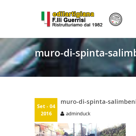
Skip
to
content
muro-di-spinta-salim
muro-di-spinta-salimben
Set - 04
2016
adminduck