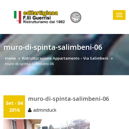
Skip
to
Tog
content
nav
muro-di-spinta-salimbeni-06
Home
Ristrutturazione Appartamento – Via Salimbeni
muro-di-spinta-salimbeni-06
muro-di-spinta-salimbeni-06
Set - 04
2016
adminduck