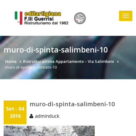
Skip
to
Tog
content
nav
muro-di-spinta-salimbeni-10
Home
Ristrutturazione Appartamento – Via Salimbeni
muro-di-spinta-salimbeni-10
muro-di-spinta-salimbeni-10
Set - 04
2016
adminduck