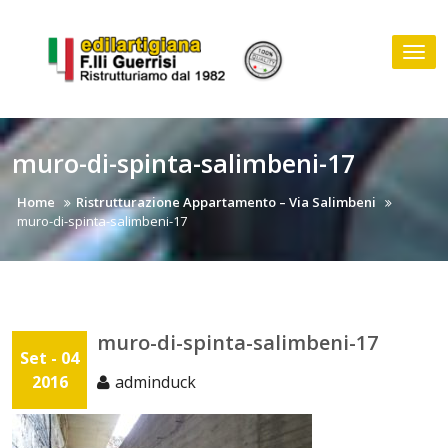
Skip
to
Tog
content
nav
muro-di-spinta-salimbeni-17
Home
Ristrutturazione Appartamento – Via Salimbeni
muro-di-spinta-salimbeni-17
muro-di-spinta-salimbeni-17
Set - 04
2016
adminduck