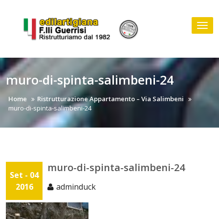
Skip
to
Tog
content
nav
muro-di-spinta-salimbeni-24
Home
Ristrutturazione Appartamento – Via Salimbeni
muro-di-spinta-salimbeni-24
muro-di-spinta-salimbeni-24
Set - 04
2016
adminduck