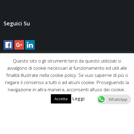
Seguici Su
Questo sito o gli strumenti terzi da questo utilizzati si
avvalgono di cookie necessari al funzionamento ed utili alle
finalità illustrate nella cookie policy. Se vuoi saperne di più o
negare il consenso a tutti o ad alcuni cookie. Proseguendo la
navigazione in altra maniera, acconsenti all’uso dei cookie..
Leggi
Accetta
WhatsApp
Copyright © 2016 Edilartigiana - Via Gaggiano 9, 00135 Roma -
Tel. +39 06 9442 0195 / +39 393 244 1907 - Mail
edilartigiana@live.it info@edilartigiana.it - Partita IVA
12633491001 |
Privacy Policy