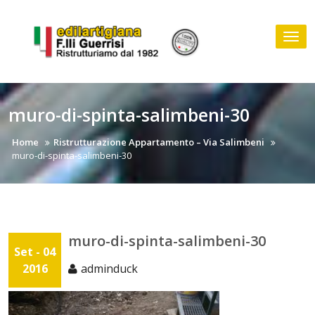
Skip
to
Tog
content
nav
muro-di-spinta-salimbeni-30
Home
Ristrutturazione Appartamento – Via Salimbeni
muro-di-spinta-salimbeni-30
muro-di-spinta-salimbeni-30
Set - 04
2016
adminduck