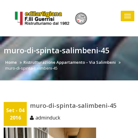
Skip
to
Tog
content
nav
muro-di-spinta-salimbeni-45
Home
Ristrutturazione Appartamento – Via Salimbeni
muro-di-spinta-salimbeni-45
muro-di-spinta-salimbeni-45
Set - 04
2016
adminduck