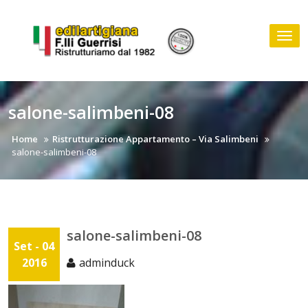
Skip
to
Tog
content
nav
salone-salimbeni-08
Home
Ristrutturazione Appartamento – Via Salimbeni
salone-salimbeni-08
salone-salimbeni-08
Set - 04
2016
adminduck