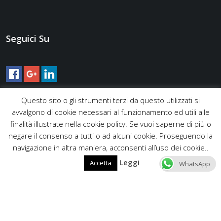
Seguici Su
Questo sito o gli strumenti terzi da questo utilizzati si
avvalgono di cookie necessari al funzionamento ed utili alle
finalità illustrate nella cookie policy. Se vuoi saperne di più o
negare il consenso a tutti o ad alcuni cookie. Proseguendo la
navigazione in altra maniera, acconsenti all’uso dei cookie..
Leggi
Accetta
WhatsApp
Copyright © 2016 Edilartigiana - Via Gaggiano 9, 00135 Roma -
Tel. +39 06 9442 0195 / +39 393 244 1907 - Mail
edilartigiana@live.it info@edilartigiana.it - Partita IVA
12633491001 |
Privacy Policy