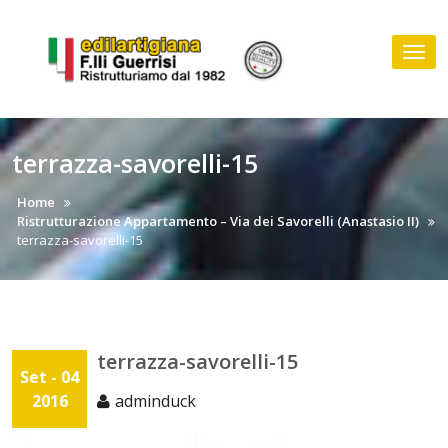
Skip
to
Tog
content
nav
terrazza-savorelli-15
Home
Ristrutturazione Appartamento – Via dei Savorelli (Anastasio II)
terrazza-savorelli-15
terrazza-savorelli-15
Set - 04
2016
adminduck