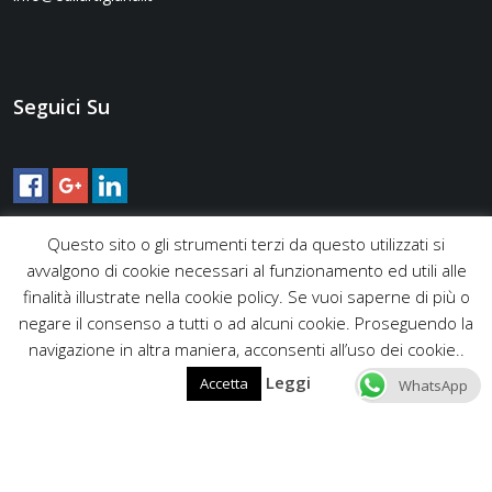
Seguici Su
Questo sito o gli strumenti terzi da questo utilizzati si
avvalgono di cookie necessari al funzionamento ed utili alle
finalità illustrate nella cookie policy. Se vuoi saperne di più o
negare il consenso a tutti o ad alcuni cookie. Proseguendo la
navigazione in altra maniera, acconsenti all’uso dei cookie..
Leggi
Accetta
WhatsApp
Copyright © 2016 Edilartigiana - Via Gaggiano 9, 00135 Roma -
Tel. +39 06 9442 0195 / +39 393 244 1907 - Mail
edilartigiana@live.it info@edilartigiana.it - Partita IVA
12633491001 |
Privacy Policy