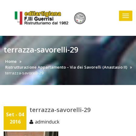
Skip
to
Tog
content
nav
terrazza-savorelli-29
Home
Ristrutturazione Appartamento – Via dei Savorelli (Anastasio II)
terrazza-savorelli-29
terrazza-savorelli-29
Set - 04
2016
adminduck