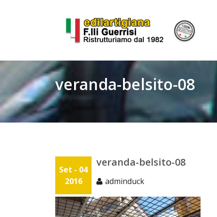
Skip
to
content
veranda-belsito-08
veranda-belsito-08
Set - 04
2016
adminduck