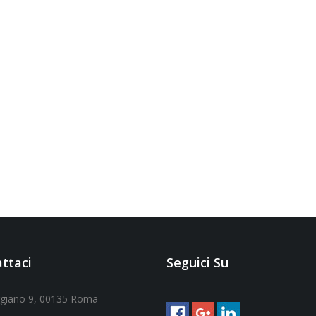
ttaci
Seguici Su
ggiano 9, 00135 Roma