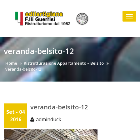
Skip
to
Tog
content
nav
veranda-belsito-12
Home
Ristrutturazione Appartamento – Belsito
veranda-belsito-12
veranda-belsito-12
Set - 04
2016
adminduck