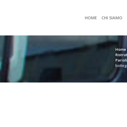
HOME
CHI SIAMO
Home
Ristru
Pariol
botteg