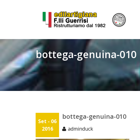
Skip
to
content
bottega-genuina-010
bottega-genuina-010
Set - 06
2016
adminduck