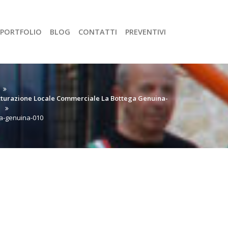
PORTFOLIO
BLOG
CONTATTI
PREVENTIVI
tturazione Locale Commerciale La Bottega Genuina-
i
a-genuina-010