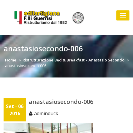
Skip
to
Tog
content
nav
anastasiosecondo-006
Home
Ristrutturazione Bed & Breakfast – Anastasio Secondo
anastasiosecondo-006
anastasiosecondo-006
Set - 06
2016
adminduck