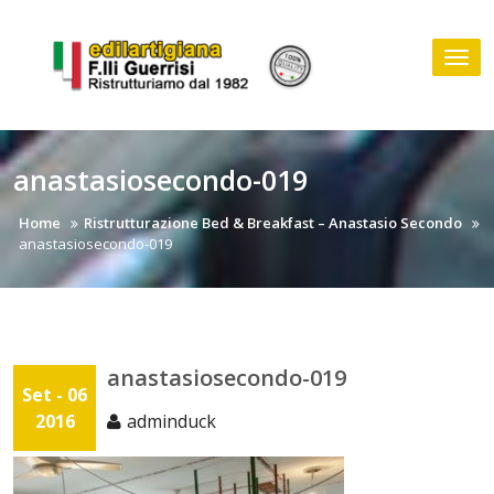
Skip
to
Tog
content
nav
anastasiosecondo-019
Home
Ristrutturazione Bed & Breakfast – Anastasio Secondo
anastasiosecondo-019
anastasiosecondo-019
Set - 06
2016
adminduck