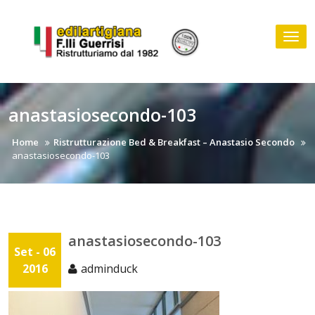
Skip
to
Tog
content
nav
anastasiosecondo-103
Home
Ristrutturazione Bed & Breakfast – Anastasio Secondo
anastasiosecondo-103
anastasiosecondo-103
Set - 06
2016
adminduck