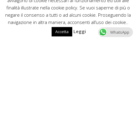
avvalgono di cookie necessari al funzionamento ed utili alle
finalità illustrate nella cookie policy. Se vuoi saperne di più o
negare il consenso a tutti o ad alcuni cookie. Proseguendo la
navigazione in altra maniera, acconsenti all’uso dei cookie..
Leggi
Accetta
WhatsApp
Edilartigiana
Chi siamo
Tante idee per la tua casa