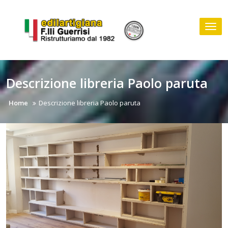
Skip
to
Tog
content
nav
Descrizione libreria Paolo paruta
Home
Descrizione libreria Paolo paruta