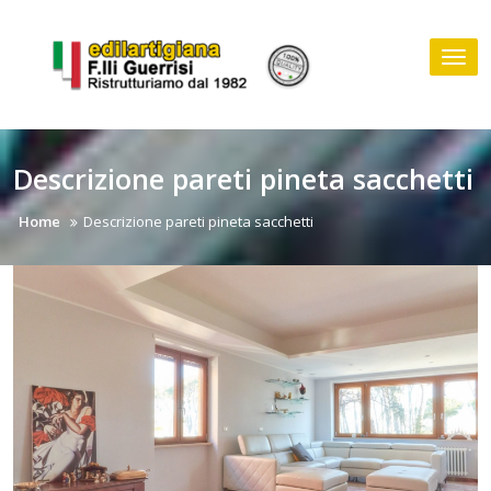
Skip
to
Tog
content
nav
Descrizione pareti pineta sacchetti
Home
Descrizione pareti pineta sacchetti