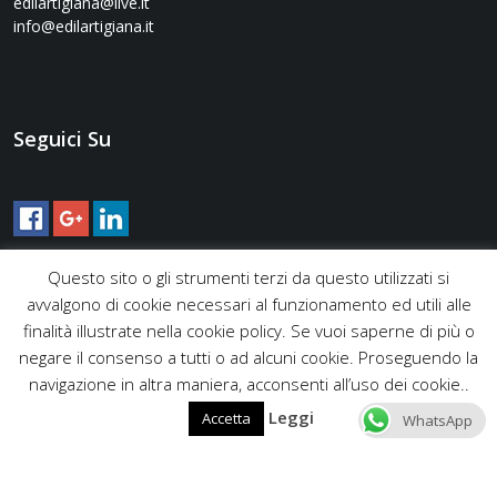
edilartigiana@live.it
info@edilartigiana.it
Seguici Su
Questo sito o gli strumenti terzi da questo utilizzati si
avvalgono di cookie necessari al funzionamento ed utili alle
finalità illustrate nella cookie policy. Se vuoi saperne di più o
negare il consenso a tutti o ad alcuni cookie. Proseguendo la
navigazione in altra maniera, acconsenti all’uso dei cookie..
Leggi
Accetta
WhatsApp
Copyright © 2016 Edilartigiana - Via Gaggiano 9, 00135 Roma -
Tel. +39 06 9442 0195 / +39 393 244 1907 - Mail